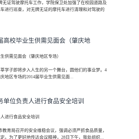
牌无证驾驶摩托车工作，学院保卫处加强了在校园道路及
托车进行巡查，对无牌无证的摩托车进行清理和对驾驶的
4届高校毕业生供需见面会（肇庆地
毕业生供需见面会（肇庆地区专场）
莘学子即将步入人生的另一个舞台，圆他们的事业梦。4
地区专场的2014届毕业生供需见面...
务单位负责人进行食品安全培训
责人进行食品安全培训
了市教育局召开的安全维稳会议，强调必须严抓食品质量，
。为了更好地传达会议精神，28日下午，我处组织...