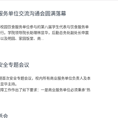
服务单位交流沟通会圆满落幕
办，校园饮食服务单位参与的第八届学生代表与饮食服务单
举行。学院领导院长助理林显华，后勤总务处副处长申震
及明园、家园饭堂、商...
安全专题会议
学期首次安全专题会议，校内所有商业服务单位负责人及本
林显华主持。
障工作作出了如下要求：一是商业服务单位必须秉承“热
活会