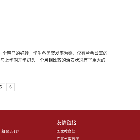
报
较有一个明显的好转，学生各类案发率为零，仅有兰香公寓的
，与上学期开学初头一个月相比较的治安状况有了重大的
5
6
友情链接
 和 6179117
国家教育部
3
广东省教育厅