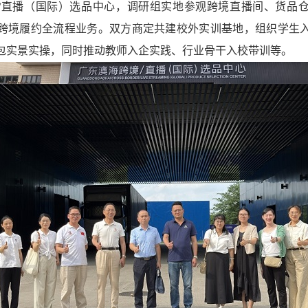
/直播（国际）选品中心，
调研组
实地参观跨境直播间、货品
跨境履约全流程业务。双方商定共建校外实训基地，组织学生
包实景实操，同时推动教师入企实践、行业骨干入校带训等。