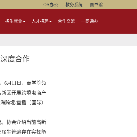
OA办公
教务系统
图书馆
招生就业
人才招聘
合作交流
一网通办
企深度合作
6月11日，商学院领
高新区开展跨境电商产
海跨境/直播（国际）
流。协会介绍当前高新
应届生普遍存在实操能