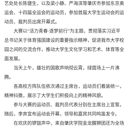
艺处处长陈健生，以及梁小静、严海滨等肇庆市参加东京奥
运会、十四届全运会的运动员，参加首届大学生运动会的运
动员、裁判员出席开幕式。
大赛以“活力青春·逐梦前行”为主题，贯彻落实习近平
总书记关于体育强国建设的重要指示精神，促进我市大学校
园之间的交流合作，推动大学生文化学习和艺术、体育等全
面发展。
当天上午，雄壮的国歌声响彻云霄，绿茵场上一片沸
腾。
各高校方阵队伍依次通过主席台，运动员们着装统一，
精神抖擞，展示了大学生们积极向上的精神风貌。
参与大赛的运动员、裁判员代表分别在主席台上宣誓。
随后，李奔宣布运动会开幕，领导和嘉宾共同鸣笛发令。
在欢庆的锣鼓声中，来自肇庆学院金龙醒狮团还为全场