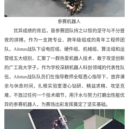
参赛机器人
优异成绩的背后，是
参赛团队
持之以恒的坚守与不分昼
夜的拼搏。作为一支跨专业、跨年级组成的青年工程师团
队，
Alistun战队
下设电控组、硬件组、机械组、算法组和运
营组五大组别，汇聚了一群热爱机器人技术、敢于攻坚创新
的广工商大学子。作为学校深耕机器人科创领域的代表性队
伍，Alistun战队
队员们
在指导教师全程悉心指导下，放弃课
余与休息时间，扎根实验室潜心钻研、精益求精、攻坚克
难，不放过任何一个技术细节，用汗水与努力打磨出性能优
异的参赛机器人，为赛场出彩发挥奠定了坚实基础。