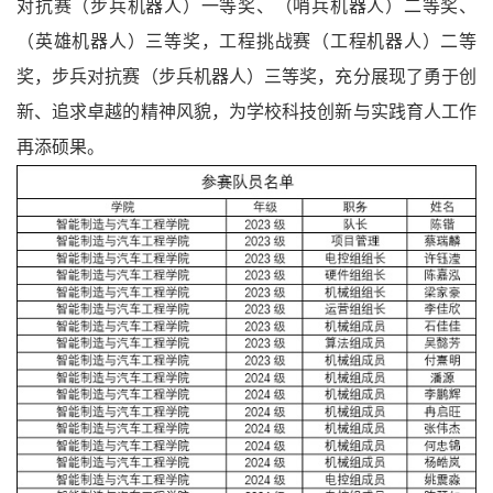
对抗赛（
步兵机器人）一等奖、（哨兵机器人）二等奖、
（英雄机器人）三等奖，
工
程挑战赛（
工程机器人）二等
奖，
步兵对抗赛（
步兵机器人）三等奖，
充分展现了勇于创
新、追求卓越的精神风貌，为学校科技创新与实践育人工作
再添硕果。