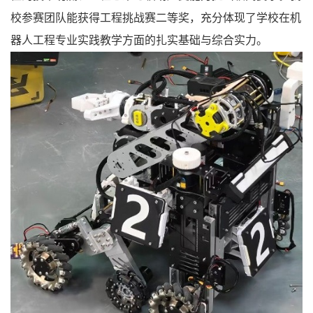
校参赛团队能获得工程挑战赛二等奖，充分体现了学校在机
器人工程专业实践教学方面的扎实基础与综合实力。