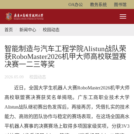
OA办公
教务系统
图书馆
Toggl
Naviga
首页
新闻中心
校园动态
智能制造与汽车工程学院Alistun战队荣
获RoboMaster2026机甲大师高校联盟赛
决赛一二三等奖
2026.05.09
校园动态
近日，全国大学生机器人大赛RoboMaster2026机甲大师
高校联盟赛决赛获奖名单揭晓。广东工商职业技术大学
Alistun战队
继初赛出色发挥后，
再接再厉，
凭借扎实的技术
能力、高效的团队协作与稳定的赛场表现，在这场全国高水
平机器人赛事的决赛赛场上取得多项国家级奖项，
分获3V3