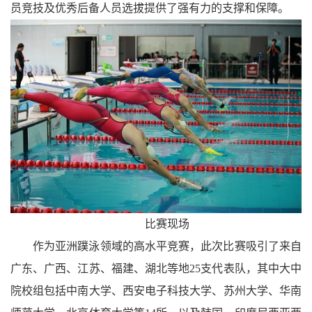
员竞技及优秀后备人员选拔提供了强有力的支撑和保障。
比赛现场
作为亚洲蹼泳领域的高水平竞赛，此次比赛吸引了来自
广东、广西、江苏、福建、湖北等地
25
支代表队，其中大中
院校组包括中南大学、西安电子科技大学、苏州大学、华南