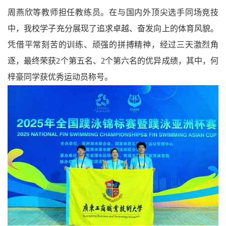
周燕欣等教师担任教练员。
在与国内外顶尖选手同场竞技
中，
我校学子
充分展现了追求卓越、奋发向上的体育风貌。
凭借平常刻苦的训练、顽强的拼搏精神，经过三天激烈角
逐，最终荣获2个第五名、2个第六名的优异成绩，其中，何
梓豪同学获优秀运动员称号。