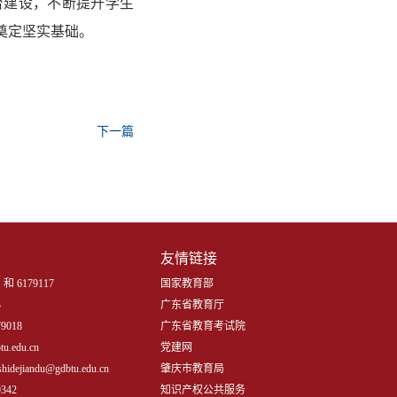
台建设，不断提升学生
奠定坚实基础。
下一篇
友情链接
 和 6179117
国家教育部
3
广东省教育厅
9018
广东省教育考试院
.edu.cn
党建网
iandu@gdbtu.edu.cn
肇庆市教育局
342
知识产权公共服务