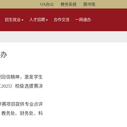
OA办公
教务系统
图书馆
招生就业
人才招聘
合作交流
一网通办
举办
要回信精神，激发学生
025）校级选拔赛决
参赛项目提供专业点评
，教务处、财务处、
科