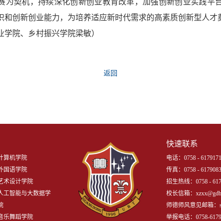
赛为契机，持续深化创新创业教育改革，加强创新创业实践平
识和创新创业能力，为培养适应新时代需求的高素质创新型人才
业学院、乡村振兴学院梁敏）
返回
快速联系
计算机学院
电话：0758 - 6179171
外国语学院
传真：0758 - 617908
艺术设计学院
招生热线：0758 - 617
人工智能与大数据学
校长信箱：xzxx@gdbtu
院
师德师风意见邮箱：shidej
音乐舞蹈学院
举报电话：0758-6179