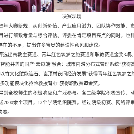
决赛现场
025年大赛新规，从创新价值、产业应用潜力、团队协作效能、
目进行细致考量与综合评估。评委在肯定项目亮点的同时，也
存在的不足，提出许多宝贵的建设性意见和建议。
评选出高教主赛道、青年红色筑梦之旅赛道和职教赛道金奖3项、
于智能井盖的国产‘云边端’融合：城市内涝分布式管理系统”获得
—以竹文化赋能连石、崀顶村夜间经济发展”获得青年红色筑梦之
“多功能模块化抢险救援背心”获得职教赛道金奖。
得到全校师生的积极响应和广泛参与。各二级学院积极宣传、
7000余个项目，12个学院组织院赛。经过院级初赛、网络评
决赛。