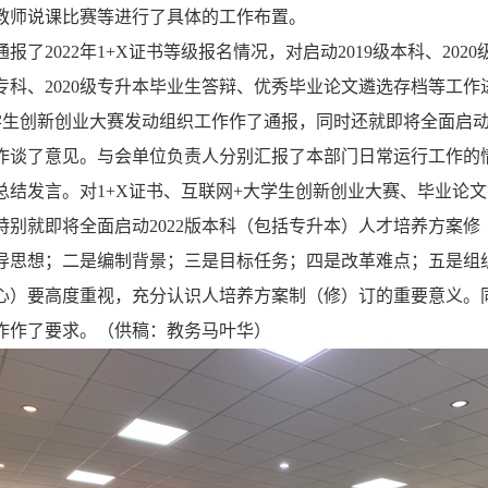
教师说课比赛等进行了具体的工作布置。
报了2022年1+X证书等级报名情况，对启动2019级本科、202
级专科、2020级专升本毕业生答辩、优秀毕业论文遴选存档等工
学生创新创业大赛发动组织工作作了通报，同时还就即将全面启动的
作谈了意见。与会单位负责人分别汇报了本部门日常运行工作的
总结发言。对1+X证书、互联网+大学生创新创业大赛、毕业论
特别就即将全面启动2022版本科（包括专升本）人才培养方案修
导思想；二是编制背景；三是目标任务；四是改革难点；五是组
心）要高度重视，充分认识人培养方案制（修）订的重要意义。
作作了要求。（供稿：教务马叶华）