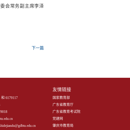
青委会常务副主席李泽
下一篇
友情链接
 和 6179117
国家教育部
3
广东省教育厅
9018
广东省教育考试院
.edu.cn
党建网
iandu@gdbtu.edu.cn
肇庆市教育局