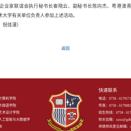
企业家联谊会执行秘书长崔晓云、副秘书长陈向杰、粤港澳
术大学有关单位负责人参加上述活动。
、倪佳漫）
返回
快速联系
计算机学院
电话：0758 - 6179171
外国语学院
传真：0758 - 617908
艺术设计学院
招生热线：0758 - 617
人工智能与大数据学
校长信箱：xzxx@gdbtu
院
师德师风意见邮箱：shidej