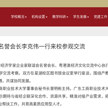
学校概况
机构设置
教学科研
学生发展
党建工作
名誉会长李克伟一行来校参观交流
东省经济学家企业家联谊会名誉会长、粤港澳经济文化交流中心执
学交流考察。双方在星湖校区图书馆会议室举行座谈，围绕产
通，共谋协同发展。
商职业技术大学董事会秘书长曾明彬主持。广东工商职业技术
示期待与省经企联深化合作、资源共享，精准对接产业需求，
业帮扶工作，共育高素质应用型人才。